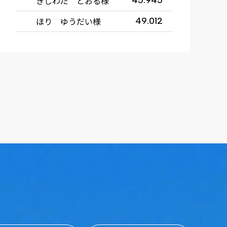
きしわだ とおる様
45.945
ほり ゆうだい様
49.012