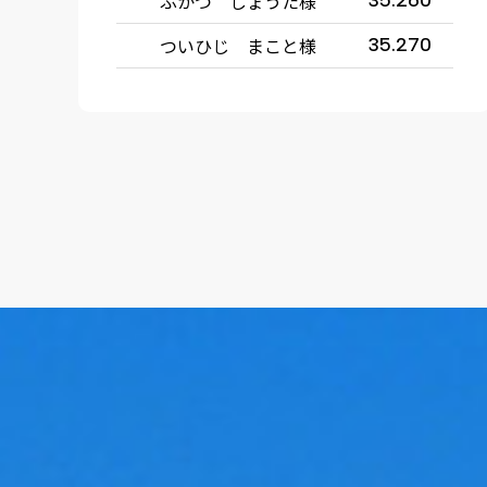
ふかつ しょうた様
35.260
ついひじ まこと様
35.270