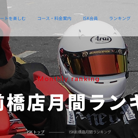
ートを楽しむ
コース・料金案内
ISK会員
ランキング
Monthly ranking
前橋店
月間ラン
ISK トップ
ISK前橋店月間ランキング