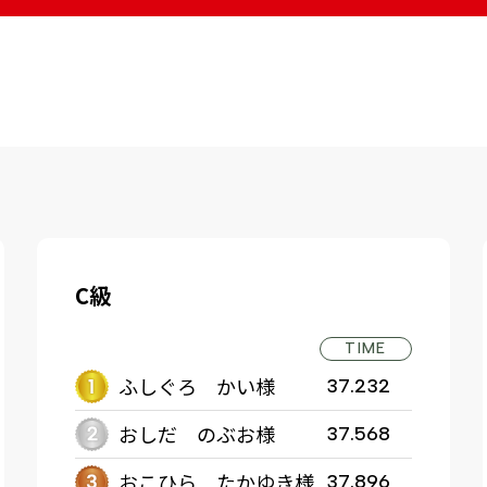
C級
TIME
ふしぐろ かい様
37.232
おしだ のぶお様
37.568
おこひら たかゆき様
37.896