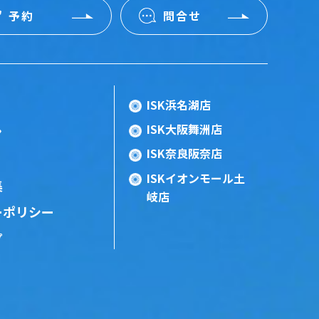
予約
問合せ
ISK浜名湖店
ISK大阪舞洲店
ン
ISK奈良阪奈店
ISKイオンモール土
集
岐店
ーポリシー
プ