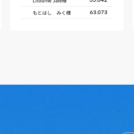
Lilburne Jaie様
55.042
もとはし みく様
63.073