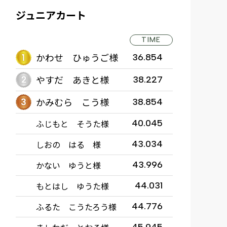
ジュニアカート
TIME
かわせ ひゅうご様
36.854
やすだ あきと様
38.227
かみむら こう様
38.854
ふじもと そうた様
40.045
しおの はる 様
43.034
かない ゆうと様
43.996
もとはし ゆうた様
44.031
ふるた こうたろう様
44.776