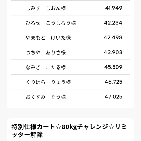
しみず しおん様
41.949
ひろせ こうしろう様
42.234
やまもと けいた様
42.498
つちや ありさ様
43.903
なみき こたる様
45.509
くりはら りょう様
46.725
おくずみ そう様
47.025
特別仕様カート☆80kgチャレンジ☆リミ
ッター解除