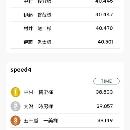
中村 俊介様
40.445
伊藤 啓哉様
40.447
村井 龍二様
40.470
伊藤 秀太様
40.501
speed4
TIME
中村 智史様
38.803
大淵 時男様
39.057
五十嵐 一美様
39.149