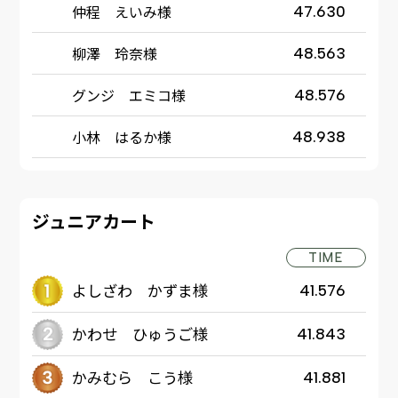
仲程 えいみ様
47.630
柳澤 玲奈様
48.563
グンジ エミコ様
48.576
小林 はるか様
48.938
ジュニアカート
TIME
よしざわ かずま様
41.576
かわせ ひゅうご様
41.843
かみむら こう様
41.881