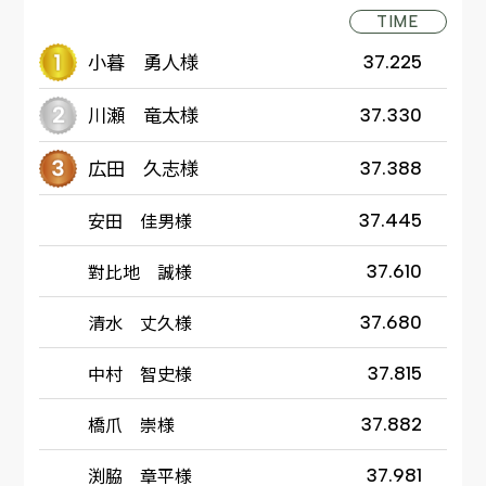
TIME
小暮 勇人様
37.225
川瀬 竜太様
37.330
広田 久志様
37.388
安田 佳男様
37.445
對比地 誠様
37.610
清水 丈久様
37.680
中村 智史様
37.815
橋爪 崇様
37.882
渕脇 章平様
37.981