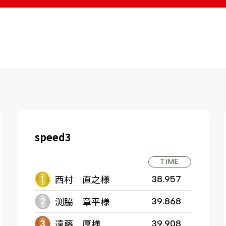
speed3
TIME
西村 直之様
38.957
渕脇 章平様
39.868
遠藤 厚様
39.908