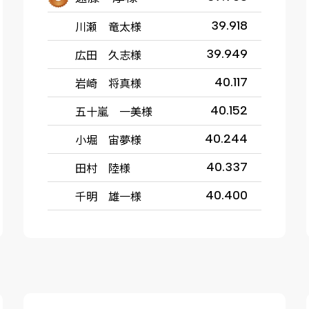
川瀬 竜太様
39.918
広田 久志様
39.949
岩崎 将真様
40.117
五十嵐 一美様
40.152
小堀 宙夢様
40.244
田村 陸様
40.337
千明 雄一様
40.400