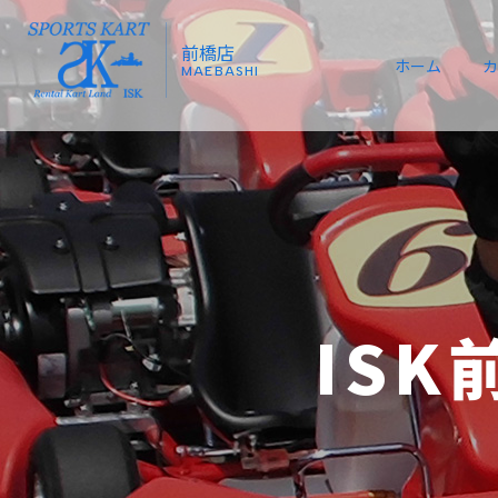
前橋店
ホーム
カ
MAEBASHI
ISK