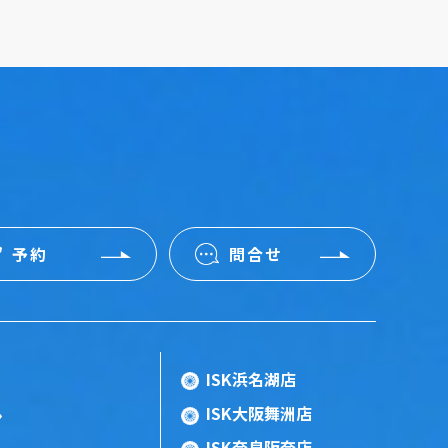
予約
問合せ
ISK浜名湖店
ISK大阪舞洲店
ン
ISK奈良阪奈店