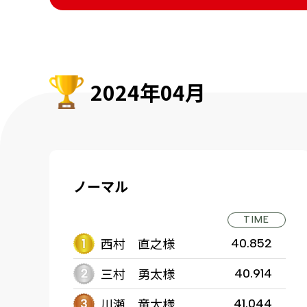
2024年04月
ノーマル
TIME
西村 直之様
40.852
三村 勇太様
40.914
川瀬 竜太様
41.044