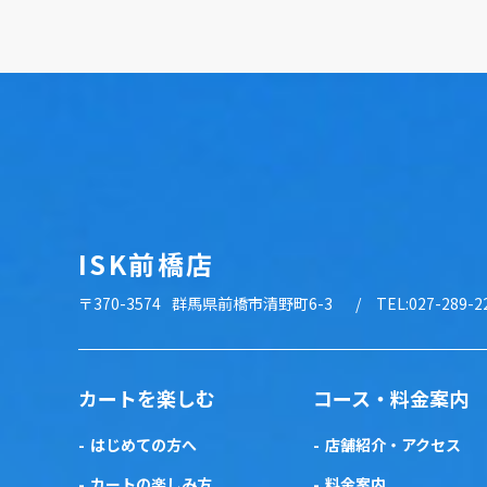
ISK前橋店
〒370-3574
群馬県前橋市清野町6-3
TEL:027-289-2
カートを楽しむ
コース・料金案内
はじめての方へ
店舗紹介・アクセス
カートの楽しみ方
料金案内