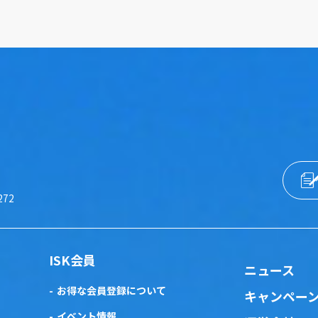
272
ISK会員
ニュース
お得な会員登録について
キャンペー
イベント情報