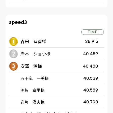
speed3
TIME
森田 有香様
38.915
岸本 ショウ様
40.459
安澤 漣様
40.480
五十嵐 一美様
40.539
渕脇 章平様
40.589
岩片 澄夫様
40.793