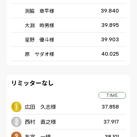
渕脇 章平様
39.840
大淵 時男様
39.895
星野 優斗様
39.903
原 サダオ様
40.025
リミッターなし
TIME
広田 久志様
37.858
西村 直之様
37.917
布宮 一様
38.101