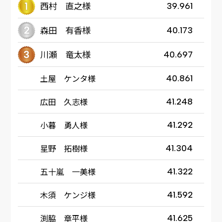
西村 直之様
39.961
森田 有香様
40.173
川瀬 竜太様
40.697
土屋 ケンタ様
40.861
広田 久志様
41.248
小暮 勇人様
41.292
星野 拓樹様
41.304
五十嵐 一美様
41.322
木須 ケンジ様
41.592
渕脇 章平様
41.625