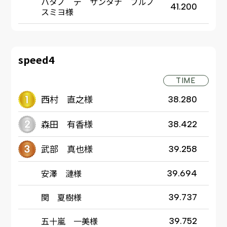
ハタノ デ サンタナ ブルノ
41.200
スミヨ様
speed4
TIME
西村 直之様
38.280
森田 有香様
38.422
武部 真也様
39.258
安澤 漣様
39.694
関 夏樹様
39.737
五十嵐 一美様
39.752