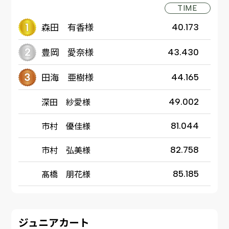
TIME
森田 有香様
40.173
豊岡 愛奈様
43.430
田海 亜樹様
44.165
深田 紗愛様
49.002
市村 優佳様
81.044
市村 弘美様
82.758
髙橋 朋花様
85.185
ジュニアカート