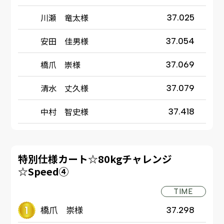
川瀬 竜太様
37.025
安田 佳男様
37.054
橋爪 崇様
37.069
清水 丈久様
37.079
中村 智史様
37.418
特別仕様カート☆80kgチャレンジ
☆Speed④
TIME
橋爪 崇様
37.298