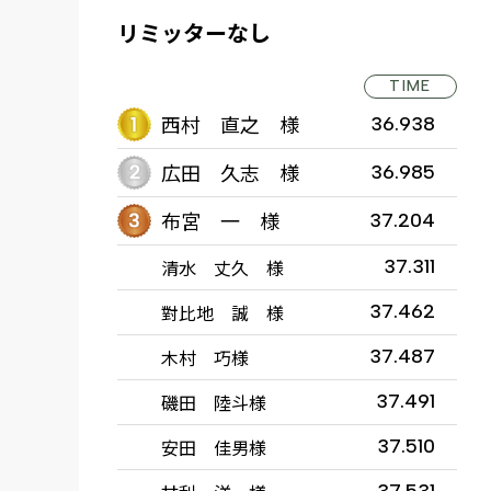
リミッターなし
TIME
西村 直之 様
36.938
広田 久志 様
36.985
布宮 一 様
37.204
清水 丈久 様
37.311
對比地 誠 様
37.462
木村 巧様
37.487
磯田 陸斗様
37.491
安田 佳男様
37.510