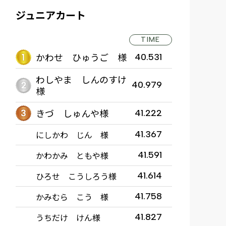
ジュニアカート
TIME
かわせ ひゅうご 様
40.531
わしやま しんのすけ
40.979
様
きづ しゅんや様
41.222
にしかわ じん 様
41.367
かわかみ ともや様
41.591
ひろせ こうしろう様
41.614
かみむら こう 様
41.758
うちだけ けん様
41.827