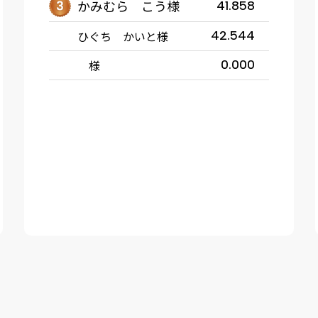
かみむら こう様
41.858
ひぐち かいと様
42.544
様
0.000