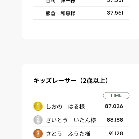
甘利 洋一様
37.531
熊倉 和恵様
37.561
キッズレーサー（2歳以上）
TIME
しおの はる様
87.026
さいとう いたん様
88.188
さとう ふうた様
91.128