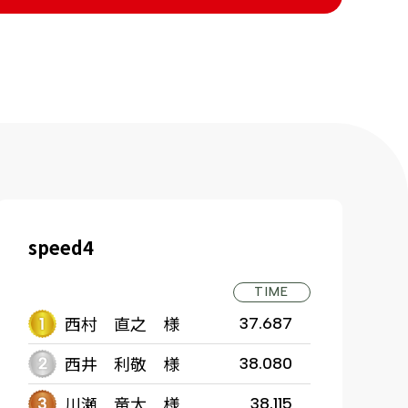
speed4
TIME
西村 直之 様
37.687
西井 利敬 様
38.080
川瀬 竜太 様
38.115