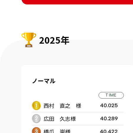
2025年
ノーマル
TIME
西村 直之 様
40.025
広田 久志様
40.289
橋爪 崇様
40.422