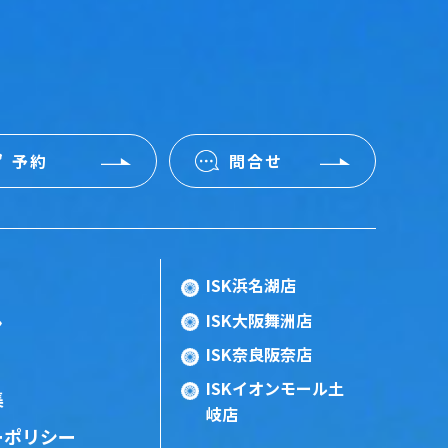
予約
問合せ
ISK浜名湖店
ISK大阪舞洲店
ン
ISK奈良阪奈店
ISKイオンモール土
集
岐店
ーポリシー