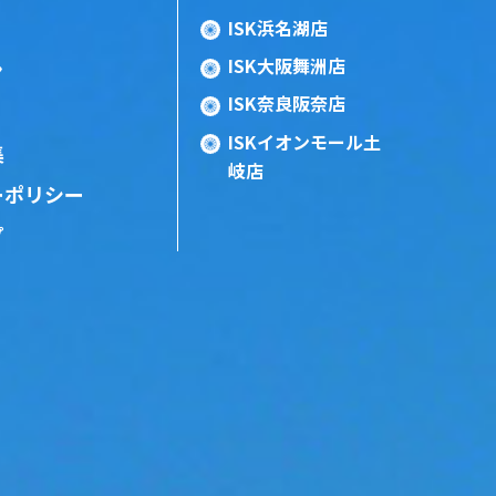
ISK浜名湖店
ISK大阪舞洲店
ン
ISK奈良阪奈店
ISKイオンモール土
集
岐店
ーポリシー
プ