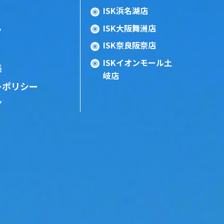
ISK浜名湖店
ISK大阪舞洲店
ン
ISK奈良阪奈店
ISKイオンモール土
集
岐店
ーポリシー
プ