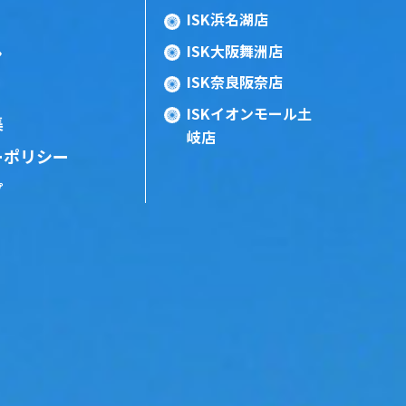
ISK浜名湖店
ISK大阪舞洲店
ン
ISK奈良阪奈店
ISKイオンモール土
集
岐店
ーポリシー
プ