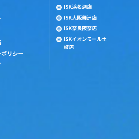
ISK浜名湖店
ISK大阪舞洲店
ン
ISK奈良阪奈店
ISKイオンモール土
集
岐店
ーポリシー
プ